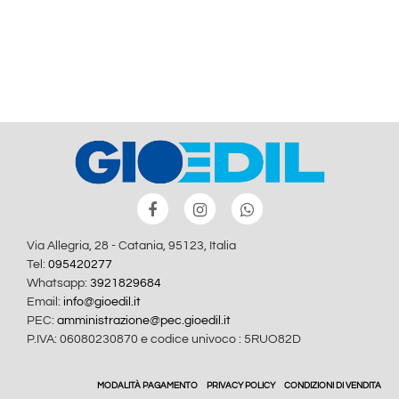
Via Allegria, 28 - Catania, 95123, Italia
Tel:
095420277
Whatsapp:
3921829684
Email:
info@gioedil.it
PEC:
amministrazione@pec.gioedil.it
P.IVA: 06080230870 e codice univoco : 5RUO82D
MODALITÀ PAGAMENTO
PRIVACY POLICY
CONDIZIONI DI VENDITA