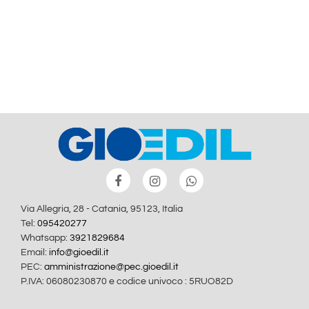
Via Allegria, 28 - Catania, 95123, Italia
Tel:
095420277
Whatsapp:
3921829684
Email:
info@gioedil.it
PEC:
amministrazione@pec.gioedil.it
P.IVA: 06080230870 e codice univoco : 5RUO82D