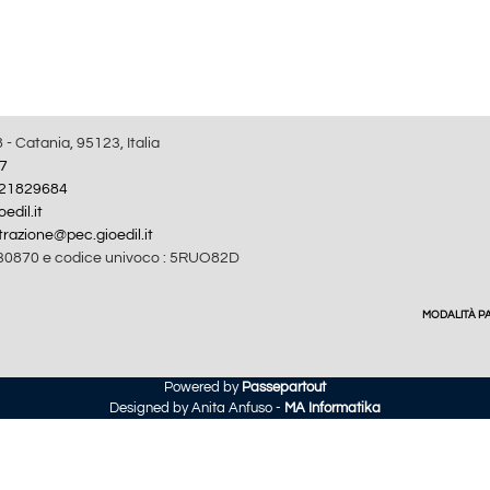
8 - Catania, 95123, Italia
7
21829684
edil.it
razione@pec.gioedil.it
30870 e codice univoco : 5RUO82D
MODALITÀ 
Powered by
Passepartout
Designed by Anita Anfuso -
MA Informatika