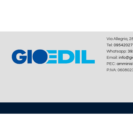
Via Allegria, 2
Tel:
09542027
Whatsapp:
39
Email:
info@gio
PEC:
amminist
P.IVA: 060802