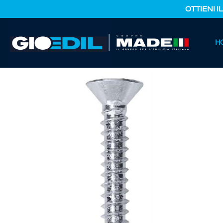
OTTIENI I
HOME
H
CATALOGO PRODOTTI
FERRAMENTA E COLORI
VITE 