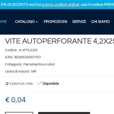
L 5% DI SCONTO sul tuo
primo ordine online
: usa il codice PR
OME
CATALOGO
PROMOZIONI
SERVIZI
CHI SIAMO
AUTOPERFORANTE 4,2X25
VITE AUTOPERFORANTE 4,2X2
Codice:
4-VIT4.2/25
EAN:
8026533007707
Categoria:
Ferramenta e colori
Unita di misura:
NR
Disponibile
VERIFICA ORA
€ 0,04