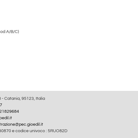
thod A/B/C)
8 - Catania, 95123, Italia
7
21829684
edil.it
razione@pec.gioedil.it
30870 e codice univoco : 5RUO82D