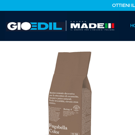
OTTIENI I
HOME
H
CATALOGO PRODOTTI
EDILIZIA
FUGABELLA COLOR K