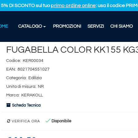
L 5% DI SCONTO sul tuo
primo ordine online
: usa il codice PR
OME
CATALOGO
PROMOZIONI
SERVIZI
CHI SIAMO
K155 KG3
FUGABELLA COLOR KK155 KG
Codice:
KER00034
EAN:
8021704551027
Categoria:
Edilizia
Unita di misura:
NR
Marca:
KERAKOLL
Scheda Tecnica
Disponibile
VERIFICA ORA