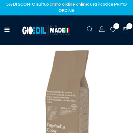
5% DI SCONTO sul tuo
primo ordine online
: usa il codice PRIMO
ORDINE
0
0
Edilizia
Open menu
FUGABELLA COLOR KK152 KG 3