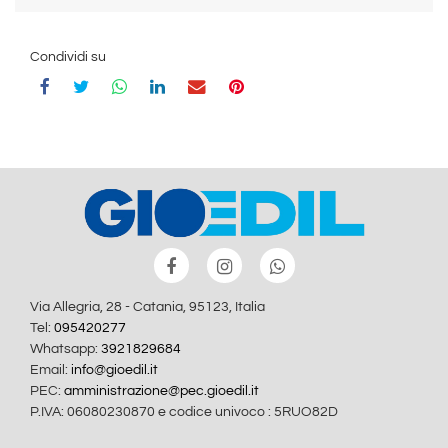
Condividi su
Via Allegria, 28 - Catania, 95123, Italia
Tel:
095420277
Whatsapp:
3921829684
Email:
info@gioedil.it
PEC:
amministrazione@pec.gioedil.it
P.IVA: 06080230870 e codice univoco : 5RUO82D