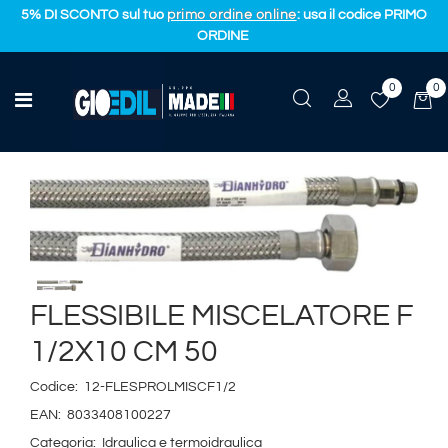
5% DI SCONTO sul tuo
primo ordine online
: usa il codice PRIMO
ORDINE
0
0
Idraulica e termoidraulica
Open menu
FLESSIBILE MISCELATORE F 1/2X10 CM 50
FLESSIBILE MISCELATORE F
1/2X10 CM 50
Codice:
12-FLESPROLMISCF1/2
EAN:
8033408100227
Categoria:
Idraulica e termoidraulica