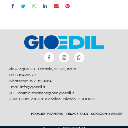
Via Allegria, 28 - Catania, 95123, Italia
Tel:
095420277
Whatsapp:
3921829684
Email:
info@gioedil.it
PEC:
amministrazione@pec.gioedil.it
P.IVA: 06080230870 e codice univoco : 5RUO82D
MODALITÀ PAGAMENTO
PRIVACY POLICY
CONDIZIONI DI VENDITA