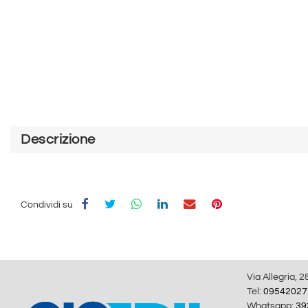
Descrizione
Condividi su
Via Allegria, 2
Tel:
09542027
Whatsapp:
39