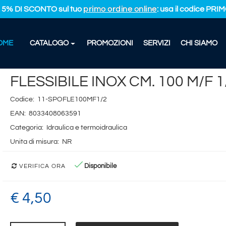
L 5% DI SCONTO sul tuo
primo ordine online
: usa il codice PR
OME
CATALOGO
PROMOZIONI
SERVIZI
CHI SIAMO
FLESSIBILE INOX CM. 100 M/F 1/2X1/2
FLESSIBILE INOX CM. 100 M/F 1
Codice:
11-SPOFLE100MF1/2
EAN:
8033408063591
Categoria:
Idraulica e termoidraulica
Unita di misura:
NR
Disponibile
VERIFICA ORA
€ 4,50