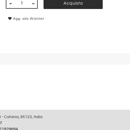
QUANTITÀ
Acquista
Agg. alla Wishlist
8 - Catania, 95123, Italia
7
21829684