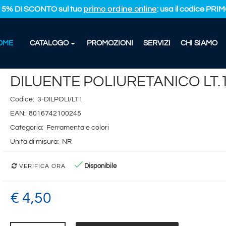
L 5% DI SCONTO sul tuo
primo ordine online
: usa il codice PR
OME
CATALOGO
PROMOZIONI
SERVIZI
CHI SIAMO
NTE POLIURETANICO LT.1
DILUENTE POLIURETANICO LT.
Codice:
3-DILPOLI/LT1
EAN:
8016742100245
Categoria:
Ferramenta e colori
Unita di misura:
NR
Disponibile
VERIFICA ORA
€ 4,50