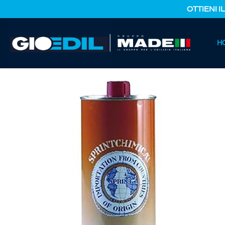
OTTIENI I
HOME
H
CATALOGO PRODOTTI
FERRAMENTA E COLORI
DILUE