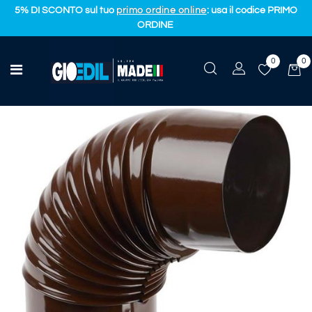
5% DI SCONTO sul tuo
primo ordine online
: usa il codice PRIMO
ORDINE
0
0
Ferramenta e colori
Open menu
CURVA CHIUSA FUMISTICA MARRONE D.100