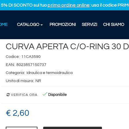
L 5% DI SCONTO sul tuo
primo ordine online
: usa il codice PR
OME
CATALOGO
PROMOZIONI
SERVIZI
CHI SIAMO
CURVA APERTA C/O-RING 30 D.90
CURVA APERTA C/O-RING 30 D
Codice:
11CA3590
EAN:
8023857150737
Categoria:
Idraulica e termoidraulica
Unita di misura:
NR
Disponibile
VERIFICA ORA
€ 2,60