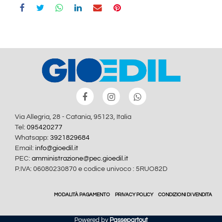
Via Allegria, 28 - Catania, 95123, Italia
Tel:
095420277
Whatsapp:
3921829684
Email:
info@gioedil.it
PEC:
amministrazione@pec.gioedil.it
P.IVA: 06080230870 e codice univoco : 5RUO82D
MODALITÀ PAGAMENTO
PRIVACY POLICY
CONDIZIONI DI VENDITA
Powered by
Passepartout