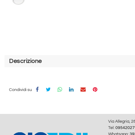
Descrizione
Condividi su
Via Allegria, 2
Tel:
09542027
Whatsapp:
39