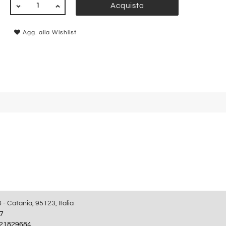
QUANTITÀ
Acquista
Agg. alla Wishlist
8 - Catania, 95123, Italia
7
21829684