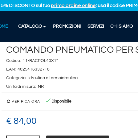
L 5% DI SCONTO sul tuo
primo ordine online
: usa il codice PR
OME
CATALOGO
PROMOZIONI
SERVIZI
CHI SIAMO
COMANDO PNEUMATICO PER SIGMA 8
COMANDO PNEUMATICO PER S
Codice:
11-RACPOL40X1"
EAN:
4025416332718
Categoria:
Idraulica e termoidraulica
Unita di misura:
NR
Disponibile
VERIFICA ORA
€ 84,00