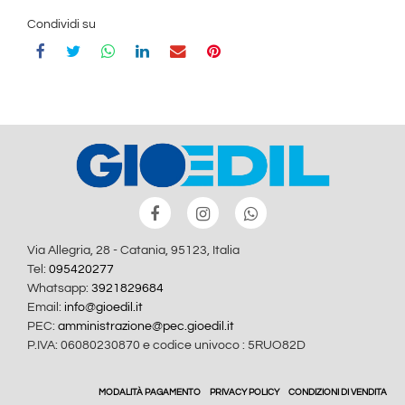
Condividi su
Via Allegria, 28 - Catania, 95123, Italia
Tel:
095420277
Whatsapp:
3921829684
Email:
info@gioedil.it
PEC:
amministrazione@pec.gioedil.it
P.IVA: 06080230870 e codice univoco : 5RUO82D
MODALITÀ PAGAMENTO
PRIVACY POLICY
CONDIZIONI DI VENDITA