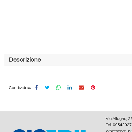
Descrizione
Condividi su
Via Allegria, 2
Tel:
09542027
Whatsapp:
39