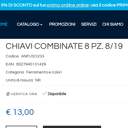
L 5% DI SCONTO sul tuo
primo ordine online
: usa il codice PR
OME
CATALOGO
PROMOZIONI
SERVIZI
CHI SIAMO
I COMBINATE 8 PZ. 8/19
CHIAVI COMBINATE 8 PZ. 8/19
Codice:
ANFUSO233
EAN:
8027940131429
Categoria:
Ferramenta e colori
Unita di misura:
NR
Disponibile
VERIFICA ORA
€ 13,00