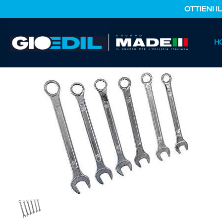
OTTIENI I
HOME
H
CATALOGO PRODOTTI
FERRAMENTA E COLORI
CHIAV