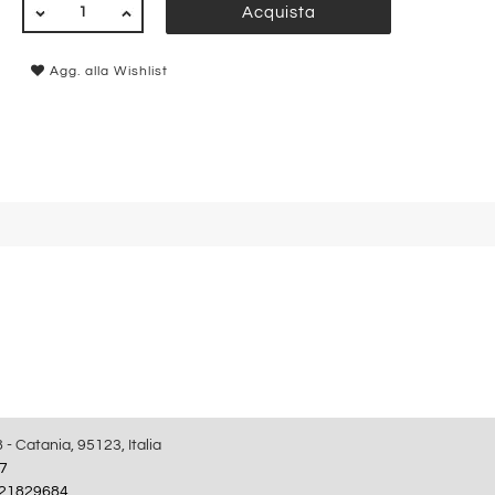
QUANTITÀ
Acquista
Agg. alla Wishlist
8 - Catania, 95123, Italia
7
21829684