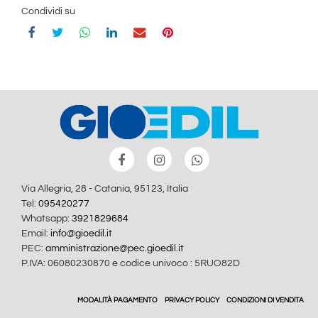
Condividi su
Via Allegria, 28 - Catania, 95123, Italia
Tel:
095420277
Whatsapp:
3921829684
Email:
info@gioedil.it
PEC:
amministrazione@pec.gioedil.it
P.IVA: 06080230870 e codice univoco : 5RUO82D
MODALITÀ PAGAMENTO
PRIVACY POLICY
CONDIZIONI DI VENDITA