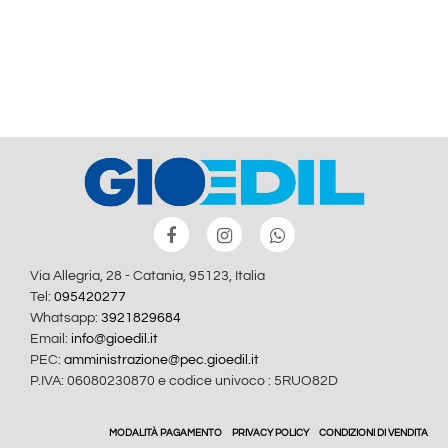
Via Allegria, 28 - Catania, 95123, Italia
Tel:
095420277
Whatsapp:
3921829684
Email:
info@gioedil.it
PEC:
amministrazione@pec.gioedil.it
P.IVA: 06080230870 e codice univoco : 5RUO82D
MODALITÀ PAGAMENTO
PRIVACY POLICY
CONDIZIONI DI VENDITA