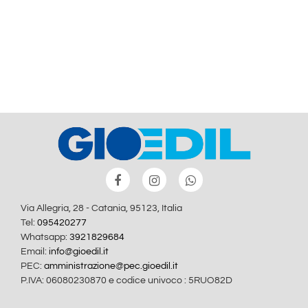
Via Allegria, 28 - Catania, 95123, Italia
Tel:
095420277
Whatsapp:
3921829684
Email:
info@gioedil.it
PEC:
amministrazione@pec.gioedil.it
P.IVA: 06080230870 e codice univoco : 5RUO82D