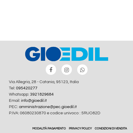
Via Allegria, 28 - Catania, 95123, Italia
Tel:
095420277
Whatsapp:
3921829684
Email:
info@gioedil.it
PEC:
amministrazione@pec.gioedil.it
P.IVA: 06080230870 e codice univoco : 5RUO82D
MODALITÀ PAGAMENTO
PRIVACY POLICY
CONDIZIONI DI VENDITA