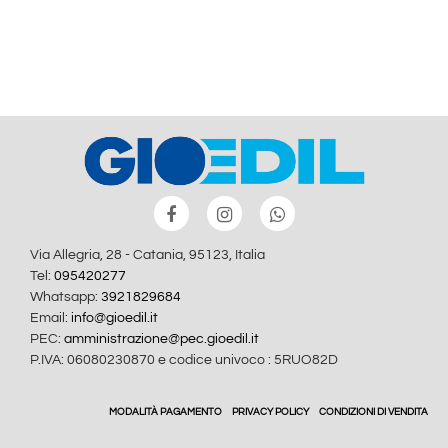
Via Allegria, 28 - Catania, 95123, Italia
Tel:
095420277
Whatsapp:
3921829684
Email:
info@gioedil.it
PEC:
amministrazione@pec.gioedil.it
P.IVA: 06080230870 e codice univoco : 5RUO82D
MODALITÀ PAGAMENTO
PRIVACY POLICY
CONDIZIONI DI VENDITA