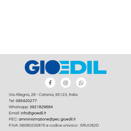
Via Allegria, 28 - Catania, 95123, Italia
Tel:
095420277
Whatsapp:
3921829684
Email:
info@gioedil.it
PEC:
amministrazione@pec.gioedil.it
P.IVA: 06080230870 e codice univoco : 5RUO82D