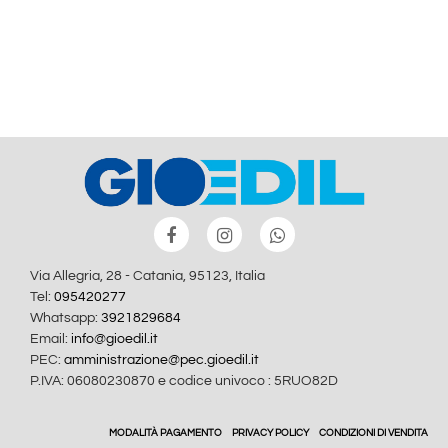
Via Allegria, 28 - Catania, 95123, Italia
Tel:
095420277
Whatsapp:
3921829684
Email:
info@gioedil.it
PEC:
amministrazione@pec.gioedil.it
P.IVA: 06080230870 e codice univoco : 5RUO82D
MODALITÀ PAGAMENTO
PRIVACY POLICY
CONDIZIONI DI VENDITA