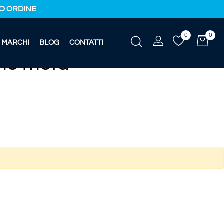
IMO ORDINE
0
0
MARCHI
BLOG
CONTATTI
one meta