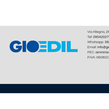
Via Allegria, 2
Tel:
09542027
Whatsapp:
39
Email:
info@gio
PEC:
amminist
P.IVA: 060802