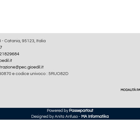
8 - Catania, 95123, Italia
7
21829684
edil.it
razione@pec.gioedil.it
30870 e codice univoco : 5RUO82D
MODALITÀ 
Powered by
Passepartout
Designed by Anita Anfuso -
MA Informatika