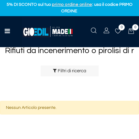
5% DI SCONTO sul tuo
primo ordine online
: usa il codice PRIMO
ORDINE
0
0
RIFIUTI IMPIANTI TRATTAMENTO RIFIUTI
Open menu
Rifiuti da incenerimento o pirolisi di r
Rifiuti da incenerimento o pirolisi di r
Filtri di ricerca
Nessun Articolo presente.