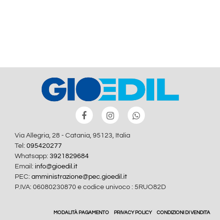
Via Allegria, 28 - Catania, 95123, Italia
Tel:
095420277
Whatsapp:
3921829684
Email:
info@gioedil.it
PEC:
amministrazione@pec.gioedil.it
P.IVA: 06080230870 e codice univoco : 5RUO82D
MODALITÀ PAGAMENTO
PRIVACY POLICY
CONDIZIONI DI VENDITA