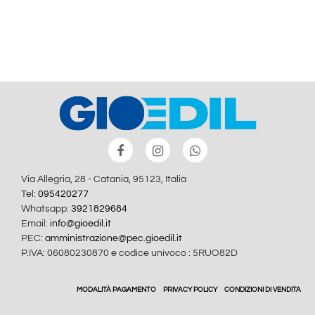
Via Allegria, 28 - Catania, 95123, Italia
Tel:
095420277
Whatsapp:
3921829684
Email:
info@gioedil.it
PEC:
amministrazione@pec.gioedil.it
P.IVA: 06080230870 e codice univoco : 5RUO82D
MODALITÀ PAGAMENTO
PRIVACY POLICY
CONDIZIONI DI VENDITA