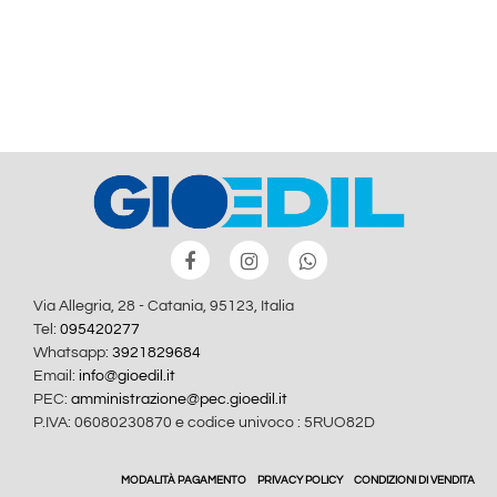
Via Allegria, 28 - Catania, 95123, Italia
Tel:
095420277
Whatsapp:
3921829684
Email:
info@gioedil.it
PEC:
amministrazione@pec.gioedil.it
P.IVA: 06080230870 e codice univoco : 5RUO82D
MODALITÀ PAGAMENTO
PRIVACY POLICY
CONDIZIONI DI VENDITA