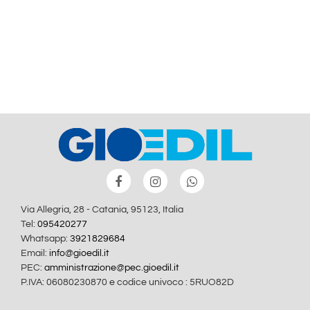
Via Allegria, 28 - Catania, 95123, Italia
Tel:
095420277
Whatsapp:
3921829684
Email:
info@gioedil.it
PEC:
amministrazione@pec.gioedil.it
P.IVA: 06080230870 e codice univoco : 5RUO82D