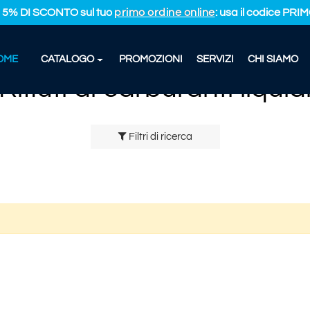
L 5% DI SCONTO sul tuo
primo ordine online
: usa il codice PR
OME
CATALOGO
PROMOZIONI
SERVIZI
CHI SIAMO
I LIQUID
Rifiuti di carburanti liquidi
Rifiuti di carburanti liquid
Filtri di ricerca