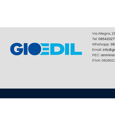
Via Allegria, 2
Tel:
09542027
Whatsapp:
39
Email:
info@gio
PEC:
amminist
P.IVA: 060802