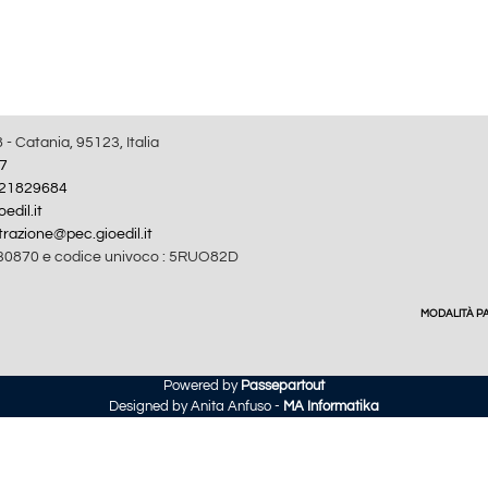
8 - Catania, 95123, Italia
7
21829684
edil.it
razione@pec.gioedil.it
30870 e codice univoco : 5RUO82D
MODALITÀ 
Powered by
Passepartout
Designed by Anita Anfuso -
MA Informatika