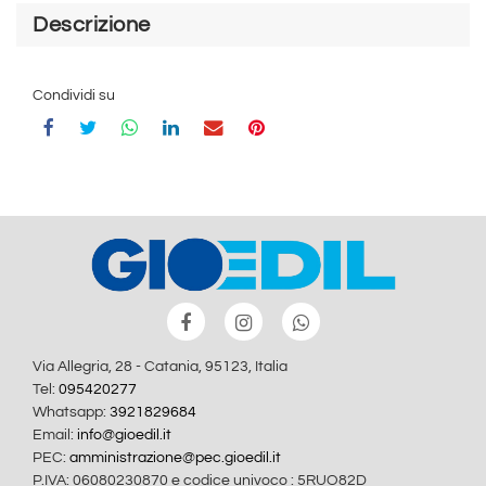
Descrizione
Condividi su
Via Allegria, 28 - Catania, 95123, Italia
Tel:
095420277
Whatsapp:
3921829684
Email:
info@gioedil.it
PEC:
amministrazione@pec.gioedil.it
P.IVA: 06080230870 e codice univoco : 5RUO82D