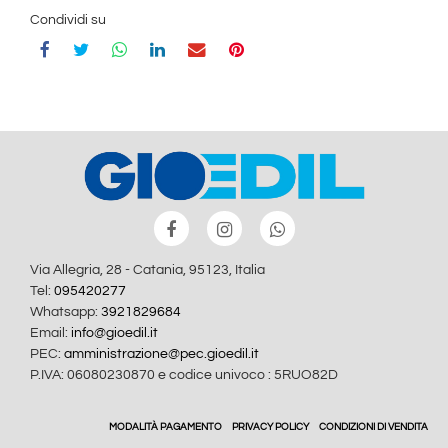
Condividi su
Via Allegria, 28 - Catania, 95123, Italia
Tel:
095420277
Whatsapp:
3921829684
Email:
info@gioedil.it
PEC:
amministrazione@pec.gioedil.it
P.IVA: 06080230870 e codice univoco : 5RUO82D
MODALITÀ PAGAMENTO
PRIVACY POLICY
CONDIZIONI DI VENDITA