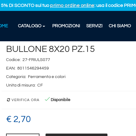
L 5% DI SCONTO sul tuo
primo ordine online
: usa il codice PR
OME
CATALOGO
PROMOZIONI
SERVIZI
CHI SIAMO
NE 8X20 PZ.15
BULLONE 8X20 PZ.15
Codice:
27-FRIULS077
EAN:
8011546294459
Categoria:
Ferramenta e colori
Unita di misura:
CF
Disponibile
VERIFICA ORA
€ 2,70