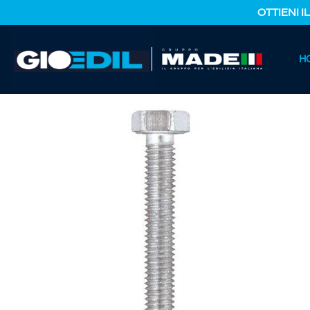
OTTIENI I
HOME
H
CATALOGO PRODOTTI
FERRAMENTA E COLORI
BULLO