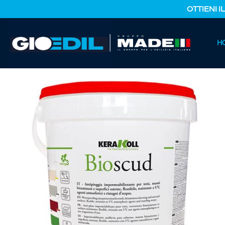
OTTIENI I
HOME
H
CATALOGO PRODOTTI
FERRAMENTA E COLORI
BIOSC