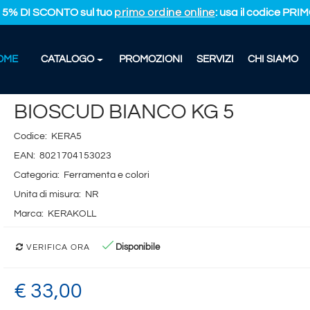
L 5% DI SCONTO sul tuo
primo ordine online
: usa il codice PR
OME
CATALOGO
PROMOZIONI
SERVIZI
CHI SIAMO
UD BIANCO KG 5
BIOSCUD BIANCO KG 5
Codice:
KERA5
EAN:
8021704153023
Categoria:
Ferramenta e colori
Unita di misura:
NR
Marca:
KERAKOLL
Disponibile
VERIFICA ORA
€ 33,00