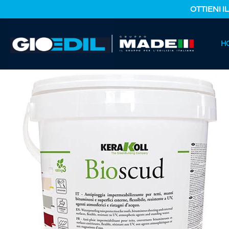
OTTIENI I
HOME
H
CATALOGO PRODOTTI
FERRAMENTA E COLORI
BIOSC