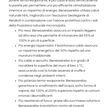
potere termo-evaporante, è più caldo e isola termicamente
la parete per permettere una più efficiente climatizzazione
interna e un risparmio di energia. Benesserebio utilizza calce
naturale NHL migliorata con l’esclusivo Geolegante di
Kerakoll in combinazione con l’azione protettiva contro i sali
della Pozzolana naturale micronizzata.
Più resa: Benesserebio assicura un impasto leggero
ad alta resa che permette di intonacare dal 55% al
100% in più di superficie
Più energia risparmiata: il biointonaco caldo assicura
un risparmio energetico del 30% rispetto ad una
muratura tradizionale
Più caldo e asciutto: Benesserebio è in grado di
riscaldare la superficie del muro di ben 3 °C,
assicurando così la totale assenza di muffe e
condense negli ambienti interni
Più potenza termo-evaporante: Benesserebio
garantisce lo smaltimento dell’acqua, sotto forma di
vapore, dal 100% al 250% superiore rispetto ai comuni
intonaci deumidificanti
Più resistenza al fuoco: grazie alla sua massa volumica
Benesserebio è protettivo contro gli incendi