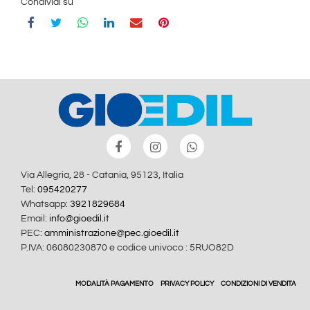
Condividi su
Via Allegria, 28 - Catania, 95123, Italia
Tel:
095420277
Whatsapp:
3921829684
Email:
info@gioedil.it
PEC:
amministrazione@pec.gioedil.it
P.IVA: 06080230870 e codice univoco : 5RUO82D
MODALITÀ PAGAMENTO
PRIVACY POLICY
CONDIZIONI DI VENDITA