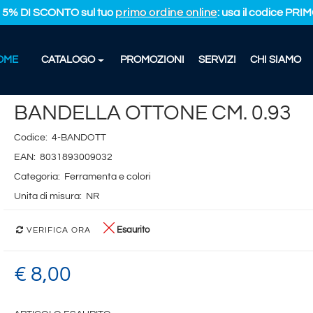
L 5% DI SCONTO sul tuo
primo ordine online
: usa il codice PR
OME
CATALOGO
PROMOZIONI
SERVIZI
CHI SIAMO
LLA OTTONE CM. 0.93
BANDELLA OTTONE CM. 0.93
Codice:
4-BANDOTT
EAN:
8031893009032
Categoria:
Ferramenta e colori
Unita di misura:
NR
Esaurito
VERIFICA ORA
€ 8,00