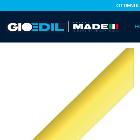
OTTIENI I
HOME
H
CATALOGO PRODOTTI
FERRAMENTA E COLORI
BANDE