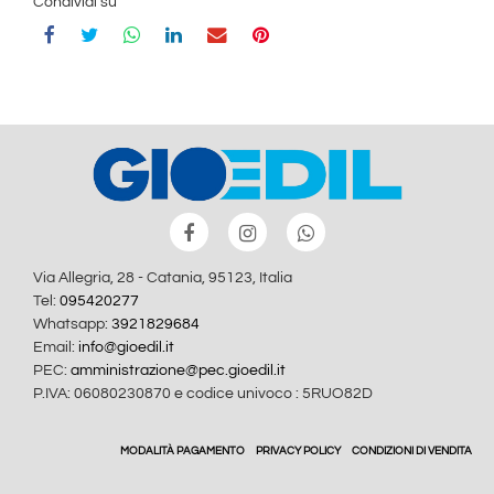
Condividi su
Via Allegria, 28 - Catania, 95123, Italia
Tel:
095420277
Whatsapp:
3921829684
Email:
info@gioedil.it
PEC:
amministrazione@pec.gioedil.it
P.IVA: 06080230870 e codice univoco : 5RUO82D
MODALITÀ PAGAMENTO
PRIVACY POLICY
CONDIZIONI DI VENDITA