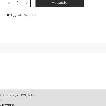
QUANTITÀ
Acquista
Agg. alla Wishlist
8 - Catania, 95123, Italia
7
21829684