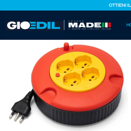
OTTIENI I
HOME
H
CATALOGO PRODOTTI
FERRAMENTA E COLORI
AVVO