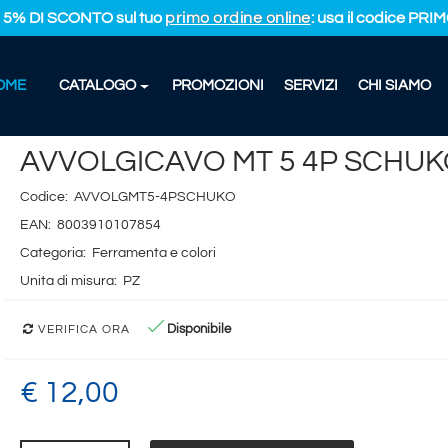
L 5% DI SCONTO sul tuo
primo ordine online
: usa il codice PR
OME
CATALOGO
PROMOZIONI
SERVIZI
CHI SIAMO
LGICAVO MT 5 4P SCHUKO
AVVOLGICAVO MT 5 4P SCHU
Codice:
AVVOLGMT5-4PSCHUKO
EAN:
8003910107854
Categoria:
Ferramenta e colori
Unita di misura:
PZ
Disponibile
VERIFICA ORA
€ 12,00