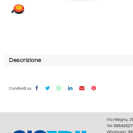
Descrizione
Condividi su
Via Allegria, 2
Tel:
09542027
Whatsapp:
39