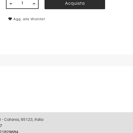
QUANTITÀ
Acquista
Agg. alla Wishlist
8 - Catania, 95123, Italia
7
21829684