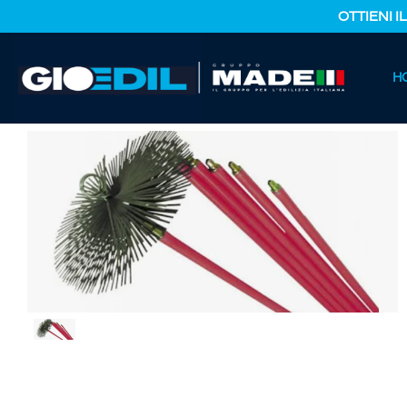
OTTIENI I
HOME
H
CATALOGO PRODOTTI
FERRAMENTA E COLORI
ASTA 