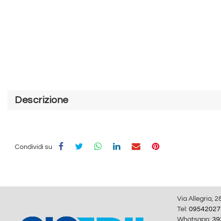
Descrizione
Condividi su
Via Allegria, 2
Tel:
09542027
Whatsapp:
39