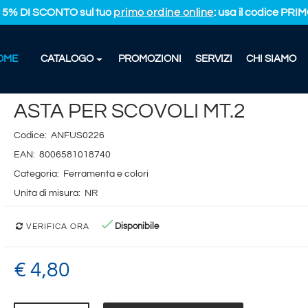
L 5% DI SCONTO sul tuo
primo ordine online
: usa il codice PR
OME
CATALOGO
PROMOZIONI
SERVIZI
CHI SIAMO
PER SCOVOLI MT.2
ASTA PER SCOVOLI MT.2
Codice:
ANFUS0226
EAN:
8006581018740
Categoria:
Ferramenta e colori
Unita di misura:
NR
Disponibile
VERIFICA ORA
€ 4,80