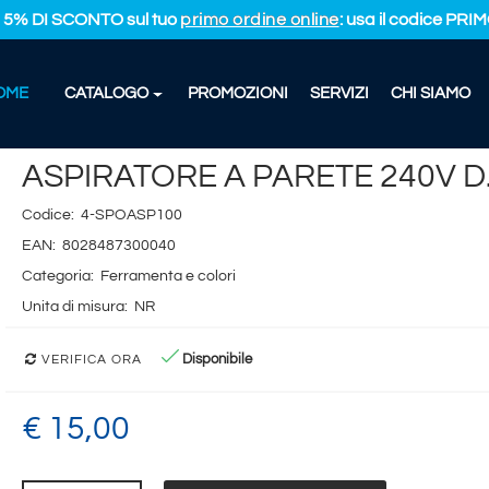
L 5% DI SCONTO sul tuo
primo ordine online
: usa il codice PR
OME
CATALOGO
PROMOZIONI
SERVIZI
CHI SIAMO
ATORE A PARETE 240V D.100
ASPIRATORE A PARETE 240V D
Codice:
4-SPOASP100
EAN:
8028487300040
Categoria:
Ferramenta e colori
Unita di misura:
NR
Disponibile
VERIFICA ORA
€ 15,00