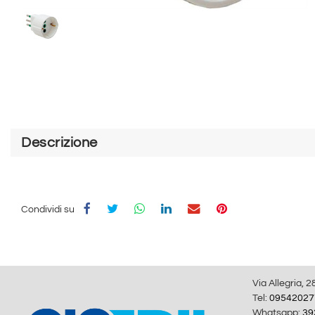
Descrizione
Condividi su
Via Allegria, 2
Tel:
09542027
Whatsapp:
39