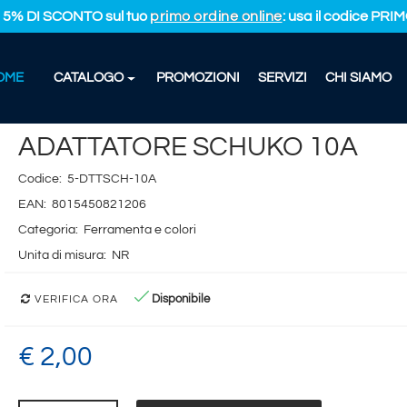
L 5% DI SCONTO sul tuo
primo ordine online
: usa il codice PR
OME
CATALOGO
PROMOZIONI
SERVIZI
CHI SIAMO
TATORE SCHUKO 10A
ADATTATORE SCHUKO 10A
Codice:
5-DTTSCH-10A
EAN:
8015450821206
Categoria:
Ferramenta e colori
Unita di misura:
NR
Disponibile
VERIFICA ORA
€ 2,00