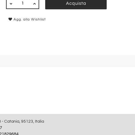
QUANTITÀ
Acquista
Agg. alla Wishlist
8 - Catania, 95123, Italia
7
21829684