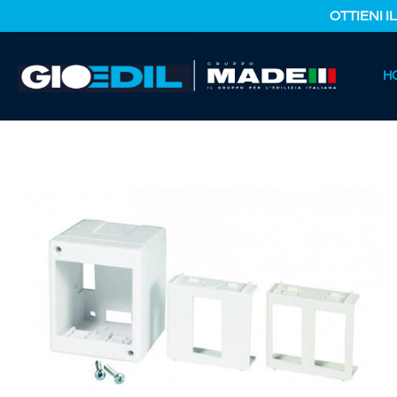
OTTIENI I
HOME
H
CATALOGO PRODOTTI
FERRAMENTA E COLORI
ADATT