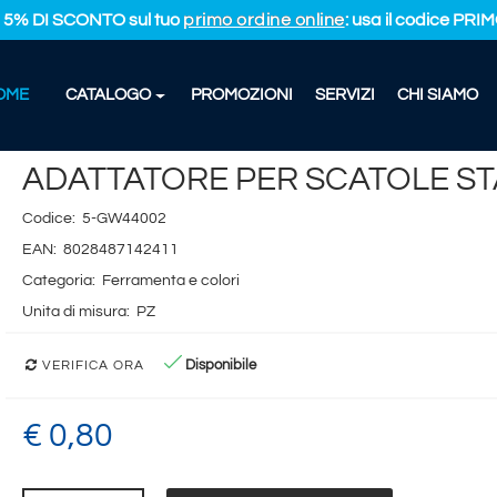
L 5% DI SCONTO sul tuo
primo ordine online
: usa il codice PR
OME
CATALOGO
PROMOZIONI
SERVIZI
CHI SIAMO
ATORE PER SCATOLE STAGNE 1 POSTO GR
ADATTATORE PER SCATOLE ST
Codice:
5-GW44002
EAN:
8028487142411
Categoria:
Ferramenta e colori
Unita di misura:
PZ
Disponibile
VERIFICA ORA
€ 0,80