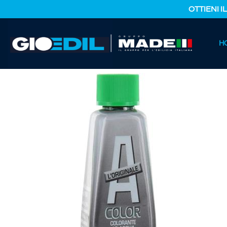
OTTIENI I
HOME
H
CATALOGO PRODOTTI
FERRAMENTA E COLORI
ACOL