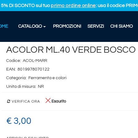
L 5% DI SCONTO sul tuo
primo ordine online
: usa il codice PR
OME
CATALOGO
PROMOZIONI
SERVIZI
CHI SIAMO
OR ML.40 VERDE BOSCO
ACOLOR ML.40 VERDE BOSCO
Codice:
ACOL-MARR
EAN:
8019978070122
Categoria:
Ferramenta e colori
Unita di misura:
NR
Esaurito
VERIFICA ORA
€ 3,00